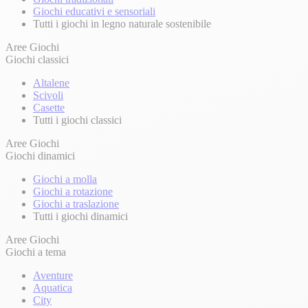
Giochi educativi e sensoriali
Tutti i giochi in legno naturale sostenibile
Aree Giochi
Giochi classici
Altalene
Scivoli
Casette
Tutti i giochi classici
Aree Giochi
Giochi dinamici
Giochi a molla
Giochi a rotazione
Giochi a traslazione
Tutti i giochi dinamici
Aree Giochi
Giochi a tema
Aventure
Aquatica
City