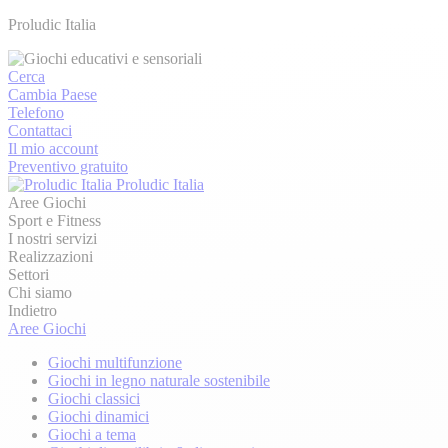
Proludic Italia
Cerca
Cambia Paese
Telefono
Contattaci
Il mio account
Preventivo gratuito
Proludic Italia
Aree Giochi
Sport e Fitness
I nostri servizi
Realizzazioni
Settori
Chi siamo
Indietro
Aree Giochi
Giochi multifunzione
Giochi in legno naturale sostenibile
Giochi classici
Giochi dinamici
Giochi a tema