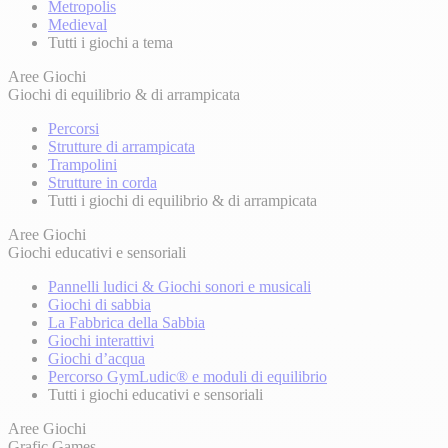
Metropolis
Medieval
Tutti i giochi a tema
Aree Giochi
Giochi di equilibrio & di arrampicata
Percorsi
Strutture di arrampicata
Trampolini
Strutture in corda
Tutti i giochi di equilibrio & di arrampicata
Aree Giochi
Giochi educativi e sensoriali
Pannelli ludici & Giochi sonori e musicali
Giochi di sabbia
La Fabbrica della Sabbia
Giochi interattivi
Giochi d’acqua
Percorso GymLudic® e moduli di equilibrio
Tutti i giochi educativi e sensoriali
Aree Giochi
Grafic Games