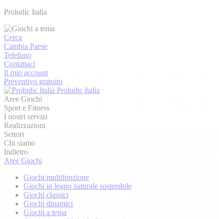
Proludic Italia
Cerca
Cambia Paese
Telefono
Contattaci
Il mio account
Preventivo gratuito
Proludic Italia
Aree Giochi
Sport e Fitness
I nostri servizi
Realizzazioni
Settori
Chi siamo
Indietro
Aree Giochi
Giochi multifunzione
Giochi in legno naturale sostenibile
Giochi classici
Giochi dinamici
Giochi a tema