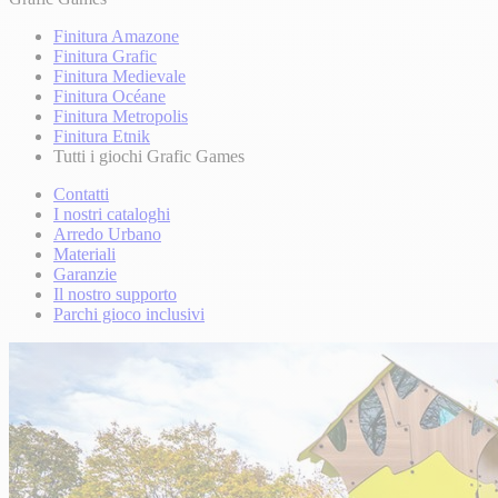
Finitura Amazone
Finitura Grafic
Finitura Medievale
Finitura Océane
Finitura Metropolis
Finitura Etnik
Tutti i giochi Grafic Games
Contatti
I nostri cataloghi
Arredo Urbano
Materiali
Garanzie
Il nostro supporto
Parchi gioco inclusivi