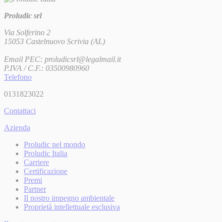
Proludic srl
Via Solferino 2
15053 Castelnuovo Scrivia (AL)
Email PEC:
proludicsrl@legalmail.it
P.IVA / C.F.: 03500980960
Telefono
0131823022
Contattaci
Azienda
Proludic nel mondo
Proludic Italia
Carriere
Certificazione
Premi
Partner
Il nostro impegno ambientale
Proprietà intellettuale esclusiva