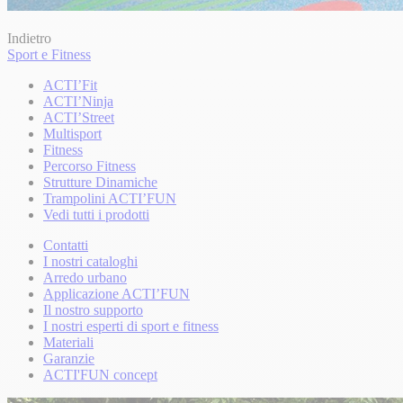
Indietro
Sport e Fitness
ACTI’Fit
ACTI’Ninja
ACTI’Street
Multisport
Fitness
Percorso Fitness
Strutture Dinamiche
Trampolini ACTI’FUN
Vedi tutti i prodotti
Contatti
I nostri cataloghi
Arredo urbano
Applicazione ACTI’FUN
Il nostro supporto
I nostri esperti di sport e fitness
Materiali
Garanzie
ACTI'FUN concept