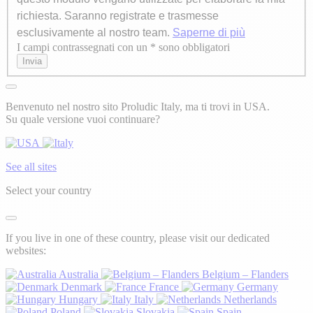
richiesta. Saranno registrate e trasmesse
esclusivamente al nostro team.
Saperne di più
I campi contrassegnati con un * sono obbligatori
Axeptio consent
Invia
Benvenuto nel nostro sito Proludic Italy, ma ti trovi in ​​USA.
Su quale versione vuoi continuare?
See all sites
Select your country
If you live in one of these country, please visit our dedicated
websites:
Australia
Belgium – Flanders
Denmark
France
Germany
Hungary
Italy
Netherlands
Poland
Slovakia
Spain