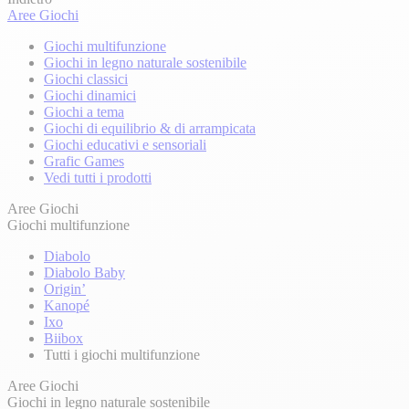
Aree Giochi
Giochi multifunzione
Giochi in legno naturale sostenibile
Giochi classici
Giochi dinamici
Giochi a tema
Giochi di equilibrio & di arrampicata
Giochi educativi e sensoriali
Grafic Games
Vedi tutti i prodotti
Aree Giochi
Giochi multifunzione
Diabolo
Diabolo Baby
Origin’
Kanopé
Ixo
Biibox
Tutti i giochi multifunzione
Aree Giochi
Giochi in legno naturale sostenibile