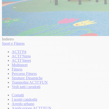
Indietro
Sport e Fitness
ACTI’Fit
ACTI’Ninja
ACTI’Street
Multisport
Fitness
Percorso Fitness
Strutture Dinamiche
Trampolini ACTI’FUN
Vedi tutti i prodotti
Contatti
I nostri cataloghi
Arredo urbano
Applicazione ACTI’FUN