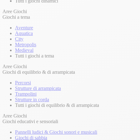
Tutti i giochi dinamici
Aree Giochi
Giochi a tema
Aventure
Aquatica
City
Metropolis
Medieval
Tutti i giochi a tema
Aree Giochi
Giochi di equilibrio & di arrampicata
Percorsi
Strutture di arrampicata
Trampolini
Strutture in corda
Tutti i giochi di equilibrio & di arrampicata
Aree Giochi
Giochi educativi e sensoriali
Pannelli ludici & Giochi sonori e musicali
Giochi di sabbia