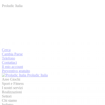
Proludic Italia
Cerca
Cambia Paese
Telefono
Contattaci
Il mio account
Preventivo gratuito
Proludic Italia
Aree Giochi
Sport e Fitness
I nostri servizi
Realizzazioni
Settori
Chi siamo
Indietro