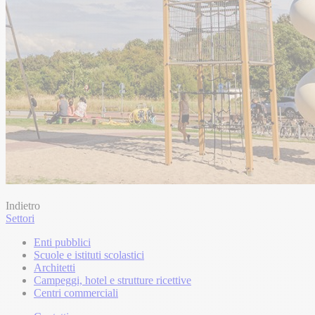
Indietro
Settori
Enti pubblici
Scuole e istituti scolastici
Architetti
Campeggi, hotel e strutture ricettive
Centri commerciali