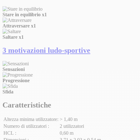
Stare in equilibrio
x1
Attraversare
x1
Saltare
x1
3 motivazioni ludo-sportive
Sensazioni
Progressione
Sfida
Caratteristiche
Altezza minima utilizzatore:
> 1,40 m
Numero di utilizzatori :
2 utilizzatori
HCL :
0,60 m
Dimensioni :
3,71 x 2,03 x 0,54 m