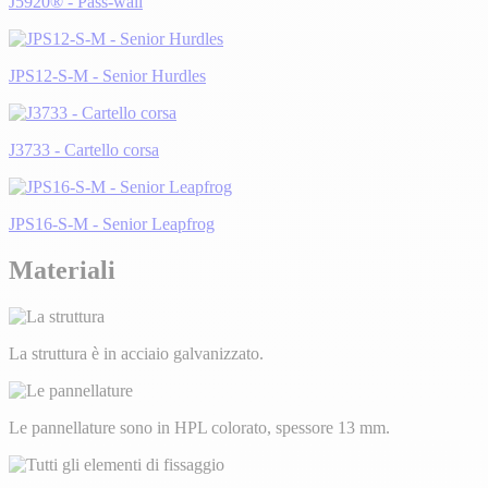
J5920® - Pass-wall
JPS12-S-M - Senior Hurdles
J3733 - Cartello corsa
JPS16-S-M - Senior Leapfrog
Materiali
La struttura è in acciaio galvanizzato.
Le pannellature sono in HPL colorato, spessore 13 mm.