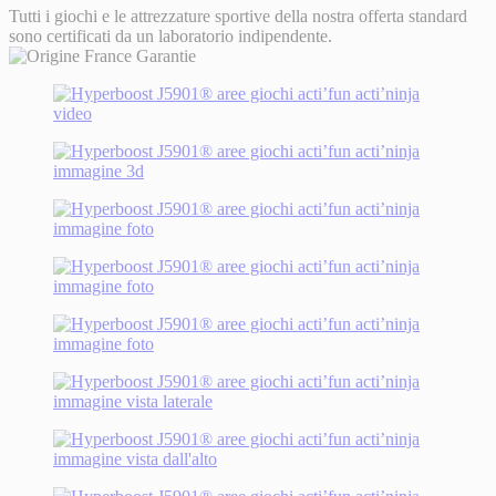
Tutti i giochi e le attrezzature sportive della nostra offerta standard
sono certificati da un laboratorio indipendente.