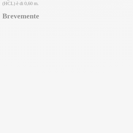
(HCL) è di 0,60 m.
Brevemente