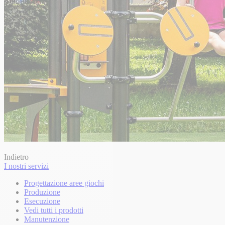
Indietro
I nostri servizi
Progettazione aree giochi
Produzione
Esecuzione
Vedi tutti i prodotti
Manutenzione