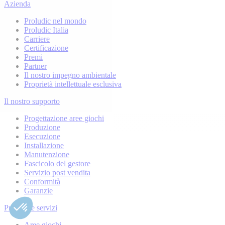
Azienda
Proludic nel mondo
Proludic Italia
Carriere
Certificazione
Premi
Partner
Il nostro impegno ambientale
Proprietà intellettuale esclusiva
Il nostro supporto
Progettazione aree giochi
Produzione
Esecuzione
Installazione
Manutenzione
Fascicolo del gestore
Servizio post vendita
Conformità
Garanzie
Prodotti e servizi
Aree giochi