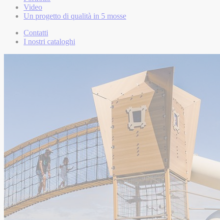
Video
Un progetto di qualità in 5 mosse
Contatti
I nostri cataloghi