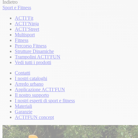
Indietro
Sport e Fitness
ACTI’Fit
ACTI’Ninja
ACTI’Street
Multisport
Fitness
Percorso Fitness
Strutture Dinamiche
Trampolini ACTI’FUN
Vedi tutti i prodotti
Contatti
I nostri cataloghi
Arredo urbano
Applicazione ACTI’FUN
Il nostro supporto
I nostri esperti di sport e fitness
Materiali
Garanzie
ACTI'FUN concept