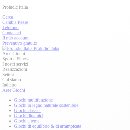
Proludic Italia
Cerca
Cambia Paese
Telefono
Contattaci
Il mio account
Preventivo gratuito
Proludic Italia
Aree Giochi
Sport e Fitness
I nostri servizi
Realizzazioni
Settori
Chi siamo
Indietro
Aree Giochi
Giochi multifunzione
Giochi in legno naturale sostenibile
Giochi classici
Giochi dinamici
Giochi a tema
Giochi di equilibrio & di arrampicata