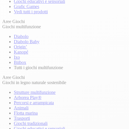
Giochi educativi e sensoriali
Grafic Games
Vedi tutti i prodotti
Aree Giochi
Giochi multifunzione
Diabolo
Diabolo Baby
Origin’
Kanopé
Ixo
Biibox
Tutti i giochi multifunzione
Aree Giochi
Giochi in legno naturale sostenibile
Strutture multifunzione
Arborea Play®
Percorsi e arrampicata
Animali
Flotta marina
Trasporti
Giochi tradizionali
Giochi educativi e sensoriali