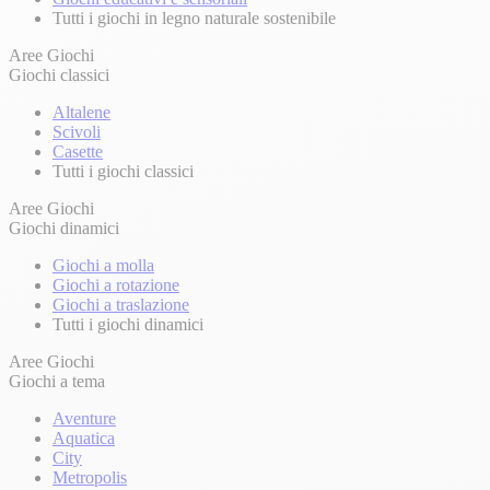
Tutti i giochi in legno naturale sostenibile
Aree Giochi
Giochi classici
Altalene
Scivoli
Casette
Tutti i giochi classici
Aree Giochi
Giochi dinamici
Giochi a molla
Giochi a rotazione
Giochi a traslazione
Tutti i giochi dinamici
Aree Giochi
Giochi a tema
Aventure
Aquatica
City
Metropolis