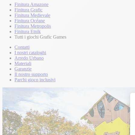
Finitura Amazone
Finitura Grafic
Finitura Medievale
Finitura Océane
Finitura Metropolis
Finitura Etnik
Tutti i giochi Grafic Games
Contatti
I nostri cataloghi
Arredo Urbano
Materiali
Garanzie
Il nostro supporto
Parchi gioco inclusivi