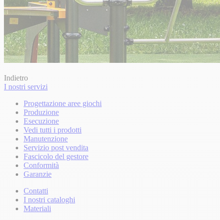
Indietro
I nostri servizi
Progettazione aree giochi
Produzione
Esecuzione
Vedi tutti i prodotti
Manutenzione
Servizio post vendita
Fascicolo del gestore
Conformità
Garanzie
Contatti
I nostri cataloghi
Materiali