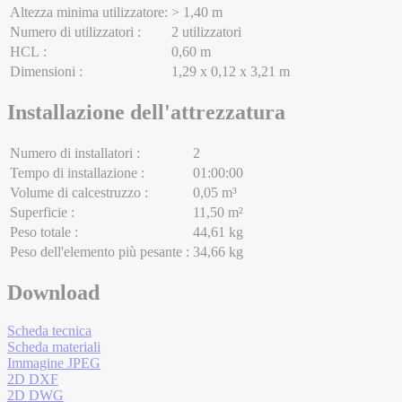
Altezza minima utilizzatore:
> 1,40 m
Numero di utilizzatori :
2 utilizzatori
HCL :
0,60 m
Dimensioni :
1,29 x 0,12 x 3,21 m
Installazione dell'attrezzatura
Numero di installatori :
2
Tempo di installazione :
01:00:00
Volume di calcestruzzo :
0,05 m³
Superficie :
11,50 m²
Peso totale :
44,61 kg
Peso dell'elemento più pesante :
34,66 kg
Download
Scheda tecnica
Scheda materiali
Immagine JPEG
2D DXF
2D DWG