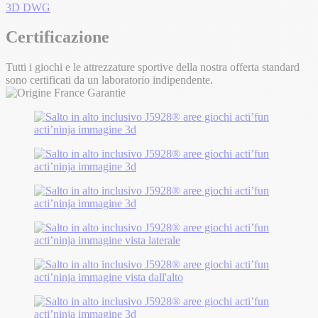
3D DWG
Certificazione
Tutti i giochi e le attrezzature sportive della nostra offerta standard
sono certificati da un laboratorio indipendente.