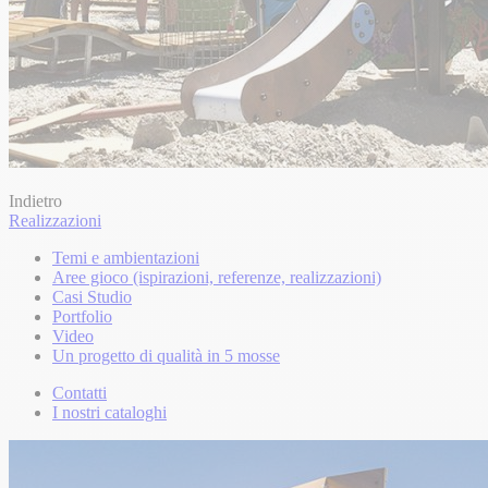
Indietro
Realizzazioni
Temi e ambientazioni
Aree gioco (ispirazioni, referenze, realizzazioni)
Casi Studio
Portfolio
Video
Un progetto di qualità in 5 mosse
Contatti
I nostri cataloghi