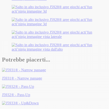
Potrebbe piacerti...
J5931® - Narrow passage
J5932® - Pass-Up