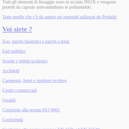
Tutti gli elementi di fissaggio sono in acciaio INOX e vengono
protetti da capsule antivandalismo in poliammide.
Tutto quello che c'è da sapere sui materiali utilizzati da Proludic
Voi siete ?
Zoo, parchi faunistici e parchi a tema
Enti pubblici
Scuole e istituti scolastici
Architetti
Campeggi, hotel e strutture ricettive
Centri commerciali
Qualità
Conforme alla norma ISO 9001
Conformità