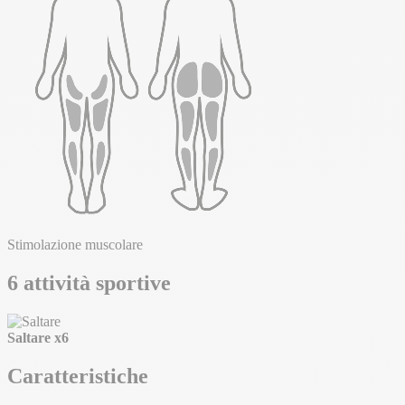
Stimolazione muscolare
6 attività sportive
Saltare
x6
Caratteristiche