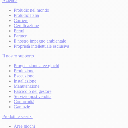
Azienda
Proludic nel mondo
Proludic Italia
Carriere
Certificazione
Premi
Partner
Il nostro impegno ambientale
Proprietà intellettuale esclusiva
Il nostro supporto
Progettazione aree giochi
Produzione
Esecuzione
Installazione
Manutenzione
Fascicolo del gestore
Servizio post vendita
Conformità
Garanzie
Prodotti e servizi
Aree giochi