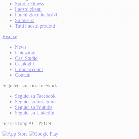
Sport e Fitness
I nostri clienti
Parchi gioco inclusivi
Su misura
Tutti i nostri prodotti
Risorse
News
Ispirazioni
Casi Studio
Cataloghi
Il mio account
Contatti
Seguiteci sui social network
Seguici su Facebook
Seguici su Instagram
Seguici su Youtube
Seguici su LinkedIn
Scarica l'app ACTI'FUN