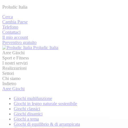
Proludic Italia
Cerca
Cambia Paese
Telefono
Contattaci
Il mio account
Preventivo gratuito
Proludic Italia
Aree Giochi
Sport e Fitness
I nostri servizi
Realizzazioni
Settori
Chi siamo
Indietro
Aree Giochi
Giochi multifunzione
Giochi in legno naturale sostenibile
Giochi classici
Giochi dinamici
Giochi a tema
Giochi di equilibrio & di arrampicata