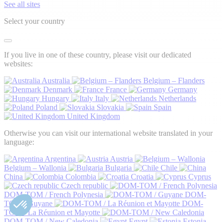
See all sites
Select your country
If you live in one of these country, please visit our dedicated
websites:
Australia
Belgium – Flanders
Denmark
France
Germany
Hungary
Italy
Netherlands
Poland
Slovakia
Spain
United Kingdom
Otherwise you can visit our international website translated in your
language:
Argentina
Austria
Belgium – Wallonia
Bulgaria
Chile
China
Colombia
Croatia
Cyprus
Czech republic
DOM-TOM / French Polynesia
DOM-
TOM / Guyane
DOM-
TOM / La Réunion et Mayotte
DOM-TOM / New Caledonia
Egypt
Estonia