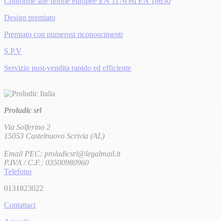
Conforme alle norme europee EN 1176 ed EN 16630
Design premiato
Premiato con numerosi riconoscimenti
S.P.V
Servizio post-vendita rapido ed efficiente
Proludic srl
Via Solferino 2
15053 Castelnuovo Scrivia (AL)
Email PEC:
proludicsrl@legalmail.it
P.IVA / C.F.: 03500980960
Telefono
0131823022
Contattaci