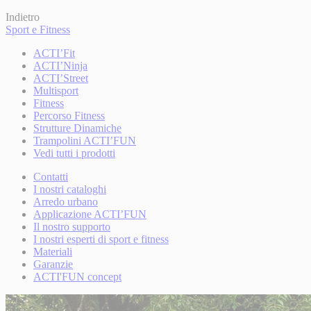
Indietro
Sport e Fitness
ACTI’Fit
ACTI’Ninja
ACTI’Street
Multisport
Fitness
Percorso Fitness
Strutture Dinamiche
Trampolini ACTI’FUN
Vedi tutti i prodotti
Contatti
I nostri cataloghi
Arredo urbano
Applicazione ACTI’FUN
Il nostro supporto
I nostri esperti di sport e fitness
Materiali
Garanzie
ACTI'FUN concept