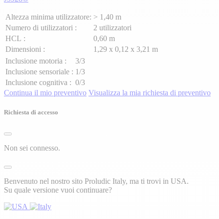
Altezza minima utilizzatore:
> 1,40 m
Numero di utilizzatori :
2 utilizzatori
HCL :
0,60 m
Dimensioni :
1,29 x 0,12 x 3,21 m
Inclusione motoria :
3/3
Inclusione sensoriale :
1/3
Inclusione cognitiva :
0/3
Continua il mio preventivo
Visualizza la mia richiesta di preventivo
Richiesta di accesso
Non sei connesso.
Benvenuto nel nostro sito Proludic Italy, ma ti trovi in ​​USA.
Su quale versione vuoi continuare?