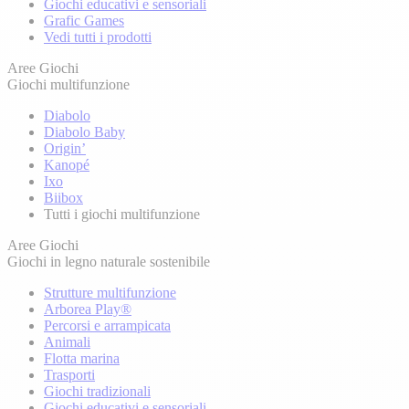
Giochi educativi e sensoriali
Grafic Games
Vedi tutti i prodotti
Aree Giochi
Giochi multifunzione
Diabolo
Diabolo Baby
Origin’
Kanopé
Ixo
Biibox
Tutti i giochi multifunzione
Aree Giochi
Giochi in legno naturale sostenibile
Strutture multifunzione
Arborea Play®
Percorsi e arrampicata
Animali
Flotta marina
Trasporti
Giochi tradizionali
Giochi educativi e sensoriali