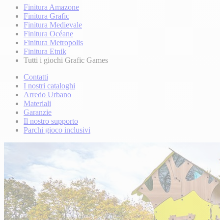
Finitura Amazone
Finitura Grafic
Finitura Medievale
Finitura Océane
Finitura Metropolis
Finitura Etnik
Tutti i giochi Grafic Games
Contatti
I nostri cataloghi
Arredo Urbano
Materiali
Garanzie
Il nostro supporto
Parchi gioco inclusivi