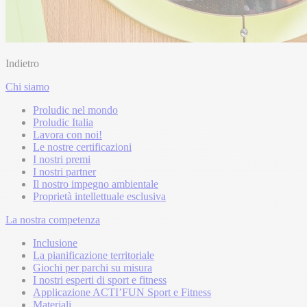
Indietro
Chi siamo
Proludic nel mondo
Proludic Italia
Lavora con noi!
Le nostre certificazioni
I nostri premi
I nostri partner
Il nostro impegno ambientale
Proprietà intellettuale esclusiva
La nostra competenza
Inclusione
La pianificazione territoriale
Giochi per parchi su misura
I nostri esperti di sport e fitness
Applicazione ACTI’FUN Sport e Fitness
Materiali