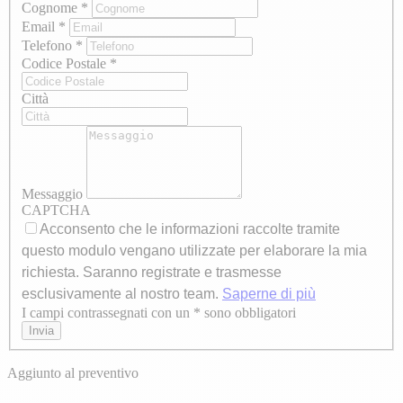
Cognome
*
Email
*
Telefono
*
Codice Postale
*
Città
Messaggio
CAPTCHA
Acconsento che le informazioni raccolte tramite
questo modulo vengano utilizzate per elaborare la mia
richiesta. Saranno registrate e trasmesse
esclusivamente al nostro team.
Saperne di più
I campi contrassegnati con un * sono obbligatori
Axeptio consent
Invia
Aggiunto al preventivo