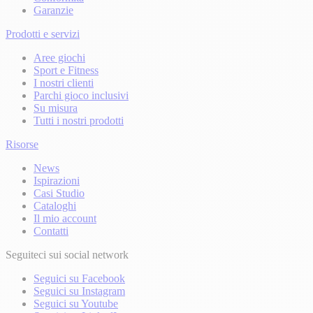
Garanzie
Prodotti e servizi
Aree giochi
Sport e Fitness
I nostri clienti
Parchi gioco inclusivi
Su misura
Tutti i nostri prodotti
Risorse
News
Ispirazioni
Casi Studio
Cataloghi
Il mio account
Contatti
Seguiteci sui social network
Seguici su Facebook
Seguici su Instagram
Seguici su Youtube