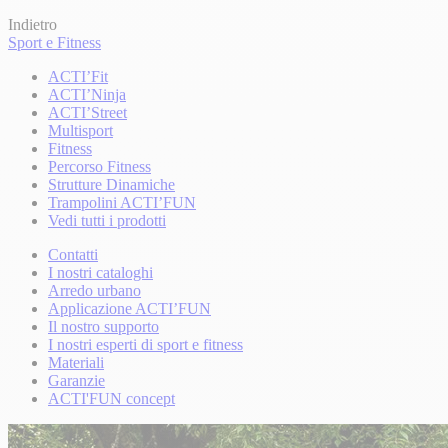
Indietro
Sport e Fitness
ACTI’Fit
ACTI’Ninja
ACTI’Street
Multisport
Fitness
Percorso Fitness
Strutture Dinamiche
Trampolini ACTI’FUN
Vedi tutti i prodotti
Contatti
I nostri cataloghi
Arredo urbano
Applicazione ACTI’FUN
Il nostro supporto
I nostri esperti di sport e fitness
Materiali
Garanzie
ACTI'FUN concept