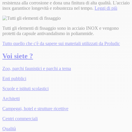
resistenza alla corrosione e dona una finitura di alta qualità. L'acciaio
inox garantisce longevità e robustezza nel tempo.
Leggi di più
Tutti gli elementi di fissaggio sono in acciaio INOX e vengono
protetti da capsule antivandalismo in poliammide.
Tutto quello che c'è da sapere sui materiali utilizzati da Proludic
Voi siete ?
Zoo, parchi faunistici e parchi a tema
Enti pubblici
Scuole e istituti scolastici
Architetti
Campeggi, hotel e strutture ricettive
Centri commerciali
Qualità