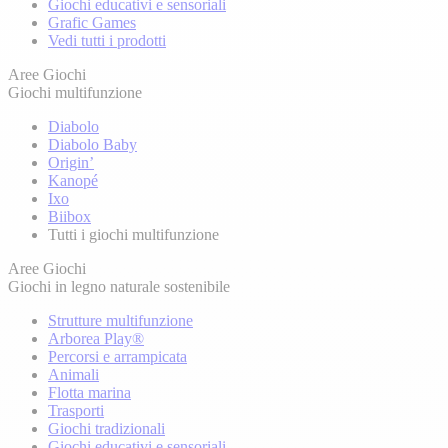
Giochi educativi e sensoriali
Grafic Games
Vedi tutti i prodotti
Aree Giochi
Giochi multifunzione
Diabolo
Diabolo Baby
Origin’
Kanopé
Ixo
Biibox
Tutti i giochi multifunzione
Aree Giochi
Giochi in legno naturale sostenibile
Strutture multifunzione
Arborea Play®
Percorsi e arrampicata
Animali
Flotta marina
Trasporti
Giochi tradizionali
Giochi educativi e sensoriali