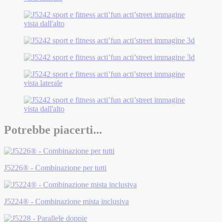
Potrebbe piacerti...
J5226® - Combinazione per tutti
J5224® - Combinazione mista inclusiva