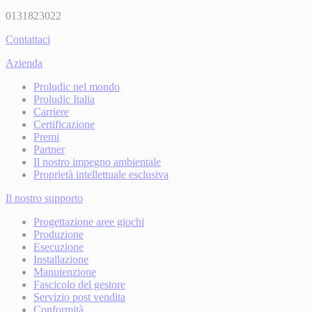
0131823022
Contattaci
Azienda
Proludic nel mondo
Proludic Italia
Carriere
Certificazione
Premi
Partner
Il nostro impegno ambientale
Proprietà intellettuale esclusiva
Il nostro supporto
Progettazione aree giochi
Produzione
Esecuzione
Installazione
Manutenzione
Fascicolo del gestore
Servizio post vendita
Conformità