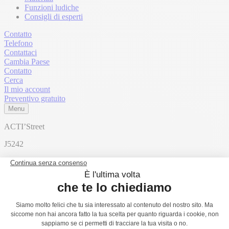
Funzioni ludiche
Consigli di esperti
Contatto
Telefono
Contattaci
Cambia Paese
Contatto
Cerca
Il mio account
Preventivo gratuito
Menu
ACTI’Street
J5242
Home page
Prodotti
Sport e Fitness
ACTI’FUN
ACTI’Street
J5242
J5241
Torna alla lista
J52150
J5242
Aggiungi al preventivo