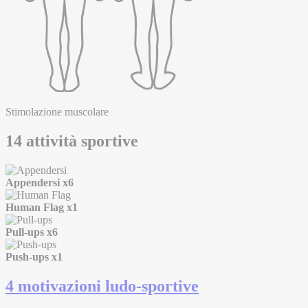
Stimolazione muscolare
14 attività sportive
Appendersi
x6
Human Flag
x1
Pull-ups
x6
Push-ups
x1
4 motivazioni ludo-sportive