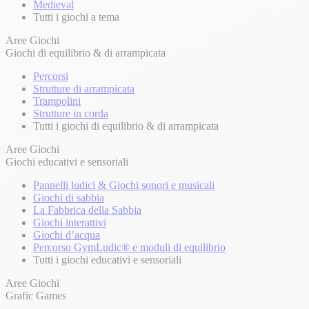
Medieval
Tutti i giochi a tema
Aree Giochi
Giochi di equilibrio & di arrampicata
Percorsi
Strutture di arrampicata
Trampolini
Strutture in corda
Tutti i giochi di equilibrio & di arrampicata
Aree Giochi
Giochi educativi e sensoriali
Pannelli ludici & Giochi sonori e musicali
Giochi di sabbia
La Fabbrica della Sabbia
Giochi interattivi
Giochi d’acqua
Percorso GymLudic® e moduli di equilibrio
Tutti i giochi educativi e sensoriali
Aree Giochi
Grafic Games