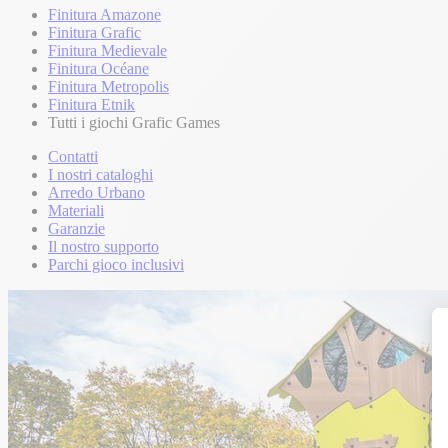
Finitura Amazone
Finitura Grafic
Finitura Medievale
Finitura Océane
Finitura Metropolis
Finitura Etnik
Tutti i giochi Grafic Games
Contatti
I nostri cataloghi
Arredo Urbano
Materiali
Garanzie
Il nostro supporto
Parchi gioco inclusivi