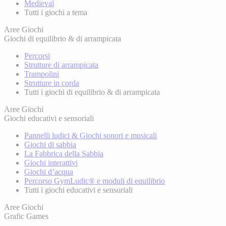
Medieval
Tutti i giochi a tema
Aree Giochi
Giochi di equilibrio & di arrampicata
Percorsi
Strutture di arrampicata
Trampolini
Strutture in corda
Tutti i giochi di equilibrio & di arrampicata
Aree Giochi
Giochi educativi e sensoriali
Pannelli ludici & Giochi sonori e musicali
Giochi di sabbia
La Fabbrica della Sabbia
Giochi interattivi
Giochi d’acqua
Percorso GymLudic® e moduli di equilibrio
Tutti i giochi educativi e sensoriali
Aree Giochi
Grafic Games