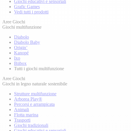
Giochi educativi e sensoriali
Grafic Games
Vedi tutti i prodotti
Aree Giochi
Giochi multifunzione
Diabolo
Diabolo Baby
Origin’
Kanopé
Ixo
Biibox
Tutti i giochi multifunzione
Aree Giochi
Giochi in legno naturale sostenibile
Strutture multifunzione
Arborea Play®
Percorsi e arrampicata
Animali
Flotta marina
Trasporti
Giochi tradizionali
Giochi educativi e sensoriali