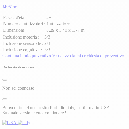
J4951®
Fascia d'età :
2+
Numero di utilizzatori :
1 utilizzatore
Dimensioni :
8,29 x 1,40 x 1,77 m
Inclusione motoria :
3/3
Inclusione sensoriale :
2/3
Inclusione cognitiva :
3/3
Continua il mio preventivo
Visualizza la mia richiesta di preventivo
Richiesta di accesso
Non sei connesso.
Benvenuto nel nostro sito Proludic Italy, ma ti trovi in ​​USA.
Su quale versione vuoi continuare?