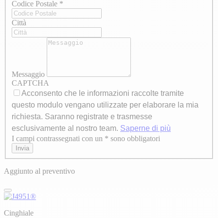
Codice Postale
*
Città
Messaggio
CAPTCHA
Acconsento che le informazioni raccolte tramite
questo modulo vengano utilizzate per elaborare la mia
richiesta. Saranno registrate e trasmesse
esclusivamente al nostro team.
Saperne di più
I campi contrassegnati con un * sono obbligatori
Axeptio consent
Invia
Aggiunto al preventivo
Cinghiale