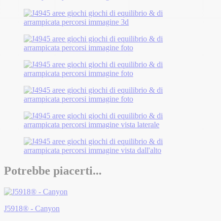
Potrebbe piacerti...
J5918® - Canyon