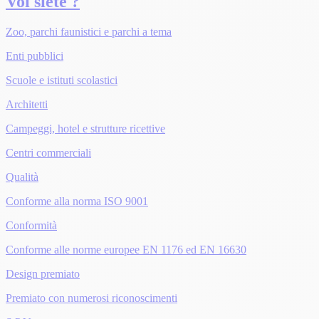
Voi siete ?
Zoo, parchi faunistici e parchi a tema
Enti pubblici
Scuole e istituti scolastici
Architetti
Campeggi, hotel e strutture ricettive
Centri commerciali
Qualità
Conforme alla norma ISO 9001
Conformità
Conforme alle norme europee EN 1176 ed EN 16630
Design premiato
Premiato con numerosi riconoscimenti