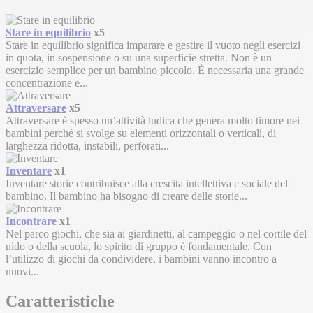
Stare in equilibrio
x5
Stare in equilibrio significa imparare e gestire il vuoto negli esercizi
in quota, in sospensione o su una superficie stretta. Non è un
esercizio semplice per un bambino piccolo. È necessaria una grande
concentrazione e...
Attraversare
x5
Attraversare è spesso un’attività ludica che genera molto timore nei
bambini perché si svolge su elementi orizzontali o verticali, di
larghezza ridotta, instabili, perforati...
Inventare
x1
Inventare storie contribuisce alla crescita intellettiva e sociale del
bambino. Il bambino ha bisogno di creare delle storie...
Incontrare
x1
Nel parco giochi, che sia ai giardinetti, al campeggio o nel cortile del
nido o della scuola, lo spirito di gruppo è fondamentale. Con
l’utilizzo di giochi da condividere, i bambini vanno incontro a
nuovi...
Caratteristiche