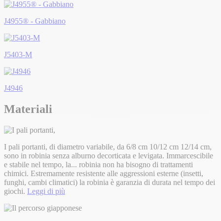
J4955® - Gabbiano
J5403-M
J4946
Materiali
I pali portanti, di diametro variabile, da 6/8 cm 10/12 cm 12/14 cm,
sono in robinia senza alburno decorticata e levigata. Immarcescibile
e stabile nel tempo, la
...
robinia non ha bisogno di trattamenti
chimici. Estremamente resistente alle aggressioni esterne (insetti,
funghi, cambi climatici) la robinia è garanzia di durata nel tempo dei
giochi.
Leggi di più