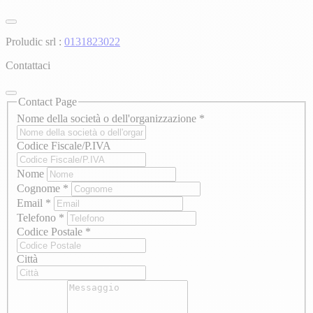
Proludic srl :
0131823022
Contattaci
Contact Page
Nome della società o dell'organizzazione
*
Codice Fiscale/P.IVA
Nome
Cognome
*
Email
*
Telefono
*
Codice Postale
*
Città