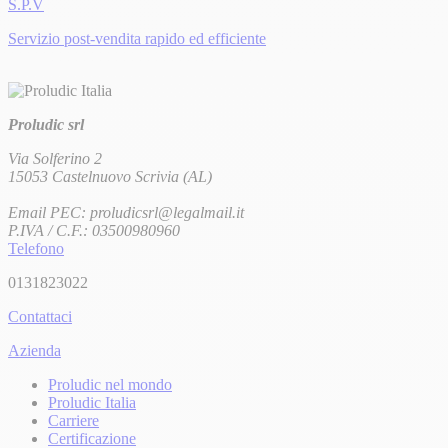
S.P.V
Servizio post-vendita rapido ed efficiente
Proludic srl
Via Solferino 2
15053 Castelnuovo Scrivia (AL)
Email PEC:
proludicsrl@legalmail.it
P.IVA / C.F.: 03500980960
Telefono
0131823022
Contattaci
Azienda
Proludic nel mondo
Proludic Italia
Carriere
Certificazione