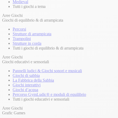
Medieval
Tutti i giochi a tema
Aree Giochi
Giochi di equilibrio & di arrampicata
Percorsi
Strutture di arrampicata
Trampolini
Strutture in corda
Tutti i giochi di equilibrio & di arrampicata
Aree Giochi
Giochi educativi e sensoriali
Pannelli ludici & Giochi sonori e musicali
Giochi di sabbia
La Fabbrica della Sabbia
Giochi interattivi
Giochi d’acqua
Percorso GymLudic® e moduli di equilibrio
Tutti i giochi educativi e sensoriali
Aree Giochi
Grafic Games