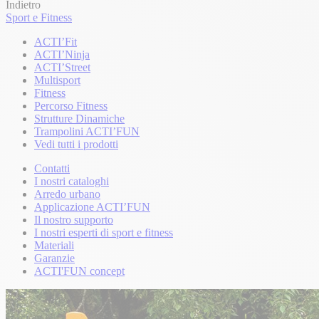
Indietro
Sport e Fitness
ACTI’Fit
ACTI’Ninja
ACTI’Street
Multisport
Fitness
Percorso Fitness
Strutture Dinamiche
Trampolini ACTI’FUN
Vedi tutti i prodotti
Contatti
I nostri cataloghi
Arredo urbano
Applicazione ACTI’FUN
Il nostro supporto
I nostri esperti di sport e fitness
Materiali
Garanzie
ACTI'FUN concept