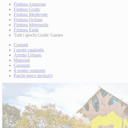
Finitura Amazone
Finitura Grafic
Finitura Medievale
Finitura Océane
Finitura Metropolis
Finitura Etnik
Tutti i giochi Grafic Games
Contatti
I nostri cataloghi
Arredo Urbano
Materiali
Garanzie
Il nostro supporto
Parchi gioco inclusivi