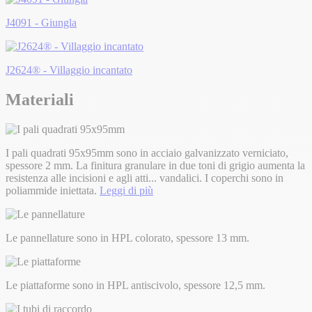
J4091 - Giungla
J2624® - Villaggio incantato
Materiali
I pali quadrati 95x95mm sono in acciaio galvanizzato verniciato,
spessore 2 mm. La finitura granulare in due toni di grigio aumenta la
resistenza alle incisioni e agli atti
...
vandalici. I coperchi sono in
poliammide iniettata.
Leggi di più
Le pannellature sono in HPL colorato, spessore 13 mm.
Le piattaforme sono in HPL antiscivolo, spessore 12,5 mm.