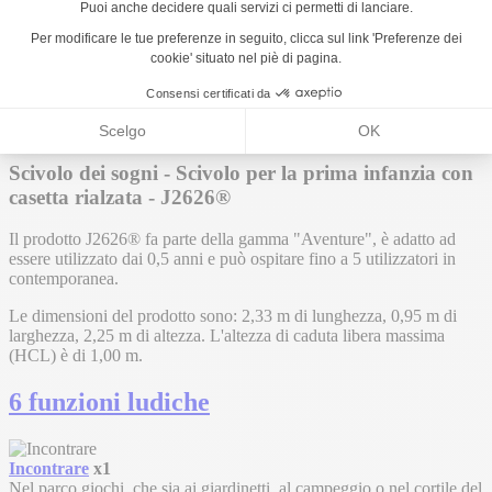
J2625®
Torna alla lista
J2627®
J2626
Aggiungi al preventivo
Scivolo dei sogni - Scivolo per la prima infanzia con
casetta rialzata - J2626®
Il prodotto J2626® fa parte della gamma "Aventure", è adatto ad
essere utilizzato dai 0,5 anni e può ospitare fino a 5 utilizzatori in
contemporanea.
Le dimensioni del prodotto sono: 2,33 m di lunghezza, 0,95 m di
larghezza, 2,25 m di altezza. L'altezza di caduta libera massima
(HCL) è di 1,00 m.
6 funzioni ludiche
Incontrare
x1
Nel parco giochi, che sia ai giardinetti, al campeggio o nel cortile del