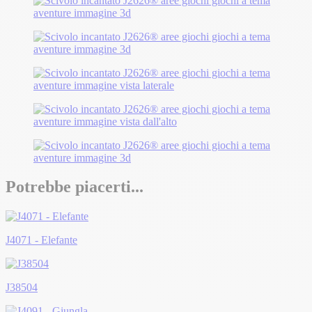
Potrebbe piacerti...
J4071 - Elefante
J38504