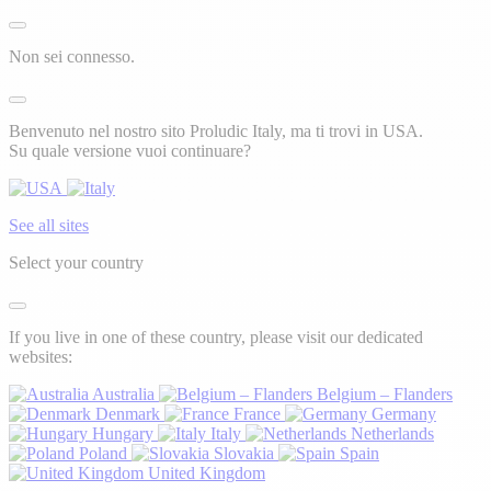
Non sei connesso.
Benvenuto nel nostro sito Proludic Italy, ma ti trovi in ​​USA.
Su quale versione vuoi continuare?
See all sites
Select your country
If you live in one of these country, please visit our dedicated
websites:
Australia
Belgium – Flanders
Denmark
France
Germany
Hungary
Italy
Netherlands
Poland
Slovakia
Spain
United Kingdom