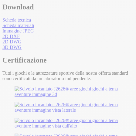
Download
Scheda tecnica
Scheda materiali
Immagine JPEG
2D DXF
2D DWG
3D DWG
Certificazione
Tutti i giochi e le attrezzature sportive della nostra offerta standard
sono certificati da un laboratorio indipendente.