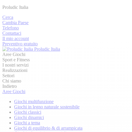
Proludic Italia
Cerca
Cambia Paese
Telefono
Contattaci
Il mio account
Preventivo gratuito
Proludic Italia
Aree Giochi
Sport e Fitness
I nostri servizi
Realizzazioni
Settori
Chi siamo
Indietro
Aree Giochi
Giochi multifunzione
Giochi in legno naturale sostenibile
Giochi classici
Giochi dinamici
Giochi a tema
Giochi di equilibrio & di arrampicata