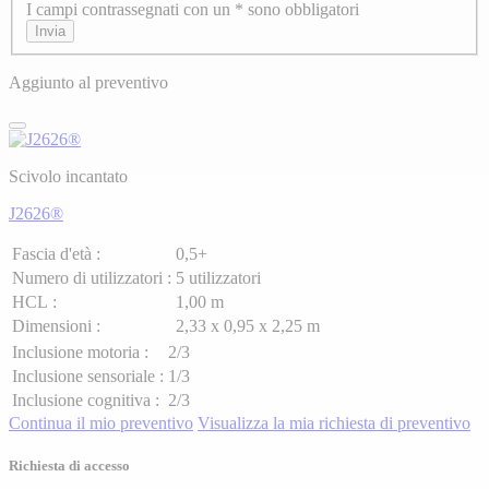
I campi contrassegnati con un * sono obbligatori
Axeptio consent
Invia
Aggiunto al preventivo
Scivolo incantato
J2626®
Fascia d'età :
0,5+
Numero di utilizzatori :
5 utilizzatori
HCL :
1,00 m
Dimensioni :
2,33 x 0,95 x 2,25 m
Inclusione motoria :
2/3
Inclusione sensoriale :
1/3
Inclusione cognitiva :
2/3
Continua il mio preventivo
Visualizza la mia richiesta di preventivo
Richiesta di accesso