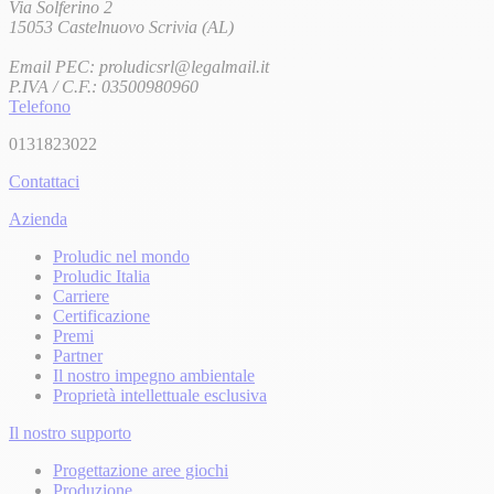
Via Solferino 2
15053 Castelnuovo Scrivia (AL)
Email PEC:
proludicsrl@legalmail.it
P.IVA / C.F.: 03500980960
Telefono
0131823022
Contattaci
Azienda
Proludic nel mondo
Proludic Italia
Carriere
Certificazione
Premi
Partner
Il nostro impegno ambientale
Proprietà intellettuale esclusiva
Il nostro supporto
Progettazione aree giochi
Produzione