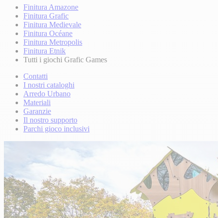
Finitura Amazone
Finitura Grafic
Finitura Medievale
Finitura Océane
Finitura Metropolis
Finitura Etnik
Tutti i giochi Grafic Games
Contatti
I nostri cataloghi
Arredo Urbano
Materiali
Garanzie
Il nostro supporto
Parchi gioco inclusivi