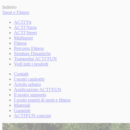
Indietro
Sport e Fitness
ACTI’Fit
ACTI’Ninja
ACTI’Street
Multisport
Fitness
Percorso Fitness
Strutture Dinamiche
Trampolini ACTI’FUN
Vedi tutti i prodotti
Contatti
I nostri cataloghi
Arredo urbano
Applicazione ACTI’FUN
Il nostro supporto
I nostri esperti di sport e fitness
Materiali
Garanzie
ACTI'FUN concept