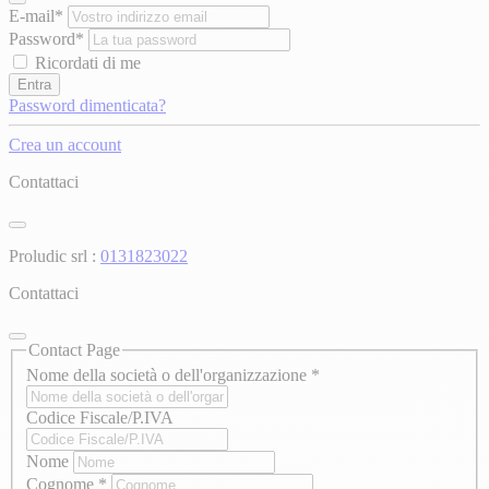
E-mail*
Password*
Ricordati di me
Entra
Password dimenticata?
Crea un account
Contattaci
Proludic srl :
0131823022
Contattaci
Contact Page
Nome della società o dell'organizzazione
*
Codice Fiscale/P.IVA
Nome
Cognome
*