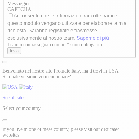
Messaggio
CAPTCHA
Acconsento che le informazioni raccolte tramite
questo modulo vengano utilizzate per elaborare la mia
richiesta. Saranno registrate e trasmesse
esclusivamente al nostro team.
Saperne di più
I campi contrassegnati con un * sono obbligatori
Axeptio consent
Invia
Benvenuto nel nostro sito Proludic Italy, ma ti trovi in ​​USA.
Su quale versione vuoi continuare?
See all sites
Select your country
If you live in one of these country, please visit our dedicated
websites: