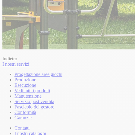
Indietro
I nostri servizi
Progettazione aree giochi
Produzione
Esecuzione
Vedi tutti i prodotti
Manutenzione
Servizio post vendita
Fascicolo del gestore
Conformità
Garanzie
Contatti
I nostri cataloghi