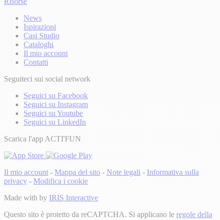
Risorse
News
Ispirazioni
Casi Studio
Cataloghi
Il mio account
Contatti
Seguiteci sui social network
Seguici su Facebook
Seguici su Instagram
Seguici su Youtube
Seguici su LinkedIn
Scarica l'app ACTI'FUN
Il mio account
-
Mappa del sito
-
Note legali
-
Informativa sulla
privacy
-
Modifica i cookie
Made with
by
IRIS Interactive
Questo sito è protetto da reCAPTCHA. Si applicano le
regole della