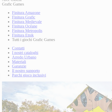
Grafic Games
Finitura Amazone
Finitura Grafic
Finitura Medievale
Finitura Océane
Finitura Metropolis
Finitura Etnik
Tutti i giochi Grafic Games
Contatti
I nostri cataloghi
Arredo Urbano
Materiali
Garanzie
Il nostro supporto
Parchi gioco inclusivi