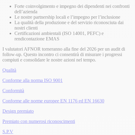
Forte coinvolgimento e impegno dei dipendenti nei confronti
dell’azienda
Le nostre partnership locali e l’impegno per l’inclusione
La qualità della produzione e del servizio riconosciuta dai
nostri clienti
Certificazioni ambientali (ISO 14001, PEFC) e
rendicontazione EMAS
I valutatori AFNOR torneranno alla fine del 2026 per un audit di
follow-up. Questo incontro ci consentirà di misurare i progressi
compiuti e consolidare le nostre azioni nel tempo.
Qualità
Conforme alla norma ISO 9001
Conformità
Conforme alle norme europee EN 1176 ed EN 16630
Design premiato
Premiato con numerosi riconoscimenti
S.P.V